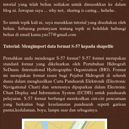
tutorial yang telah beliau sediakan untuk dimasukkan ke dalam
blog ni. Jawapan saya ... why not.. sharing is caring... hehehe..
So untuk topik kali ni, saya masukkan tutorial yang disediakan oleh
beliau. Sebarang pertanyaan tentang topik ni bolehlah hubungi
beliau di email kama.yus77@gmail.com
Tutorial: Mengimport data format S-57 kepada shapefile
Pernahkan anda mendengar S-57 format? S-57 format merupakan
standard format yang dikeluarkan oleh Pertubuhan Hidrografi
SeDunia -International Hydrographic Organization (IHO). Format
ini merupakan format rasmi bagi Pejabat Hidrografi di seluruh
dunia dalam menghasilkan Carta Panduarah Elektronik (Electronic
Navigational Chart) dan seterusnya dipaparkan dalam Electronic
Chart Display and Information System (ECDIS) untuk panduarah
pelayaran. S-57 format berfungsi merekodkan ciri-ciri pencartaan
yang berkaitan bagi keselamatan panduarah seperti garisan
pantai,kedalaman, boya, lampu suar dan sebagainya.