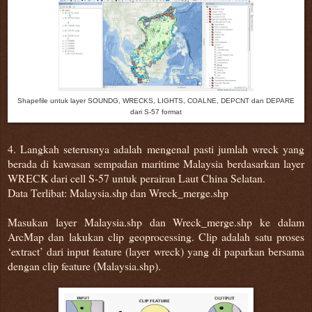
Shapefile untuk layer SOUNDG, WRECKS, LIGHTS, COALNE, DEPCNT dan DEPARE
dari S-57 format
4.
Langkah seterusnya adalah mengenal pasti jumlah wreck yang
berada di kawasan sempadan maritime Malaysia berdasarkan layer
WRECK dari cell S-57 untuk perairan Laut China Selatan.
Data Terlibat: Malaysia.shp dan Wreck_merge.shp
Masukan layer Malaysia.shp dan Wreck_merge.shp ke dalam
ArcMap dan lakukan clip geoprocessing. Clip adalah satu proses
‘extract’ dari input feature (layer wreck) yang di paparkan bersama
dengan clip feature (Malaysia.shp).