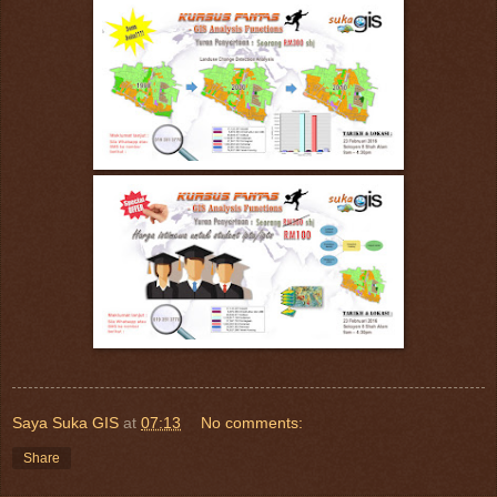
Saya Suka GIS
at
07:13
No comments:
Share