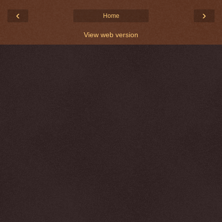
‹
›
Home
View web version