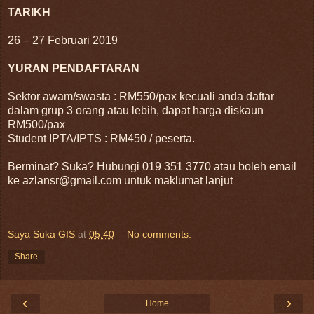
TARIKH
26 – 27 Februari 2019
YURAN PENDAFTARAN
Sektor awam/swasta : RM550/pax kecuali anda daftar
dalam grup 3 orang atau lebih, dapat harga diskaun
RM500/pax
Student IPTA/IPTS : RM450 / peserta.
Berminat? Suka? Hubungi 019 351 3770 atau boleh email
ke azlansr@gmail.com untuk maklumat lanjut
Saya Suka GIS
at
05:40
No comments:
Share
‹
›
Home