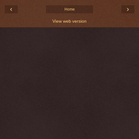
‹
›
Home
View web version