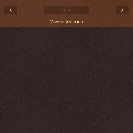
‹
›
Home
View web version