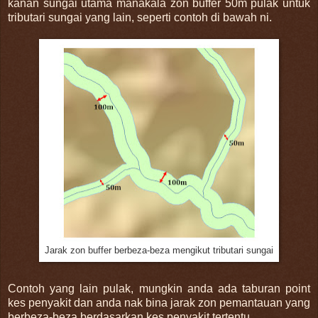
kanan sungai utama manakala zon buffer 50m pulak untuk
tributari sungai yang lain, seperti contoh di bawah ni.
Jarak zon buffer berbeza-beza mengikut tributari sungai
Contoh yang lain pulak, mungkin anda ada taburan point
kes penyakit dan anda nak bina jarak zon pemantauan yang
berbeza-beza berdasarkan kes penyakit tertentu.