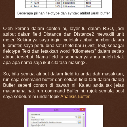
Beberapa pilihan fieldtype dan syntax atribut jarak buffer
Oleh kerana dalam contoh ni, layer tu dalam RSO, jadi
atribut dalam field Distance dan Distance2 mewakili unit
meter. Sekiranya saya ingin meletak atribut nombor dalam
kilometer, saya perlu bina satu field baru (Dist_Text) sebagai
fieldtype Text dan letakkan word “Kilometers” dalam setiap
atribut tersebut. Nama field tu sebenarnya anda boleh letak
apa-apa nama saja ikut citarasa masing2.
So, bila semua atribut dalam field tu anda dah masukkan,
run saja command buffer dan setkan field tadi dalam dialog
Buffer seperti contoh di bawah ni. Kalau anda tak jelas
macamana nak run command Buffer ni, rujuk semula post
saya sebelum ni under topik
Analisis Buffer
.