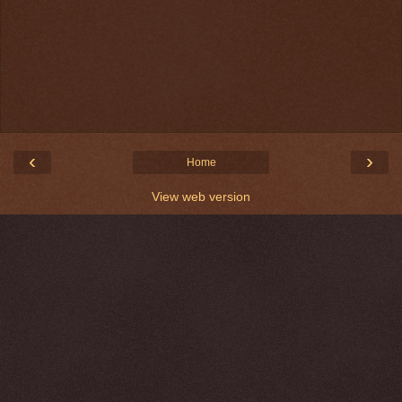
‹
›
Home
View web version