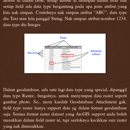
setiap field ada data type bergantung pada apa jenis atribut yang
kita nak simpan. Contohnya nak simpan atribut “ABC”, data type
dia Text atau kita panggil String. Nak simpan atribut nombor 1234,
data type dia Integer.
Dalam geodatabase, ada satu lagi data type yang special, dipanggil
data type Raster.. fungsinya, untuk menyimpan data raster seperti
gambar photo. So.. mcm kaedah Geodatabase Attachment gak,
field type raster hanya support data yg dalam format geodatabase
saja. Semua format raster dataset yang ArcGIS support anda boleh
masukkan dalam field raster ni, tapi seeloknya kecikkan saiz raster
yang nak dimasukkan.