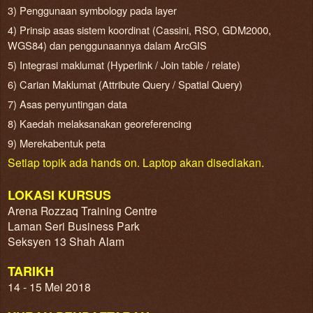
3) Penggunaan symbology pada layer
4) Prinsip asas sistem koordinat (Cassini, RSO, GDM2000,
WGS84) dan penggunaannya dalam ArcGIS
5) Integrasi maklumat (Hyperlink / Join table / relate)
6) Carian Maklumat (Attribute Query / Spatial Query)
7) Asas penyuntingan data
8) Kaedah melaksanakan georeferencing
9) Merekabentuk peta
Setiap topik ada hands on. Laptop akan disediakan.
LOKASI KURSUS
Arena Rozzaq Training Centre
Laman Seri Business Park
Seksyen 13 Shah Alam
TARIKH
14 - 15 Mei 2018