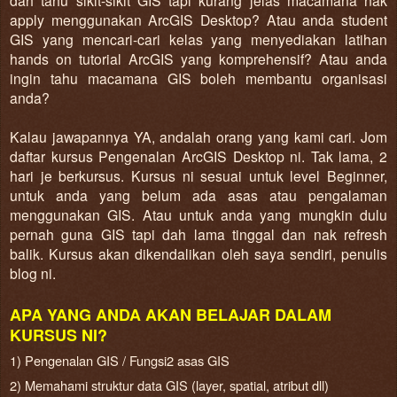
dah tahu sikit-sikit GIS tapi kurang jelas macamana nak
apply menggunakan ArcGIS Desktop? Atau anda student
GIS yang mencari-cari kelas yang menyediakan latihan
hands on tutorial ArcGIS yang komprehensif? Atau anda
ingin tahu macamana GIS boleh membantu organisasi
anda?
Kalau jawapannya YA, andalah orang yang kami cari. Jom
daftar kursus Pengenalan ArcGIS Desktop ni. Tak lama, 2
hari je berkursus. Kursus ni sesuai untuk level Beginner,
untuk anda yang belum ada asas atau pengalaman
menggunakan GIS. Atau untuk anda yang mungkin dulu
pernah guna GIS tapi dah lama tinggal dan nak refresh
balik. Kursus akan dikendalikan oleh saya sendiri, penulis
blog ni.
APA YANG ANDA AKAN BELAJAR DALAM
KURSUS NI?
1) Pengenalan GIS / Fungsi2 asas GIS
2) Memahami struktur data GIS (layer, spatial, atribut dll)