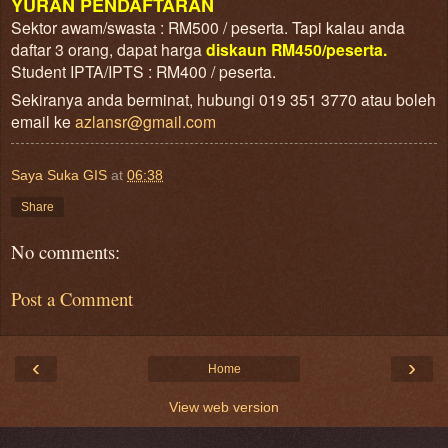
YURAN PENDAFTARAN
Sektor awam/swasta : RM500 / peserta. Tapi kalau anda
daftar 3 orang, dapat harga
diskaun RM450/peserta.
Student IPTA/IPTS : RM400 / peserta.
Sekiranya anda berminat, hubungi 019 351 3770 atau boleh
email ke
azlansr@gmail.com
Saya Suka GIS
at
06:38
Share
No comments:
Post a Comment
‹
›
Home
View web version