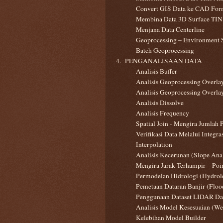
Convert GIS Data ke CAD For
Membina Data 3D Surface TIN
Menjana Data Centerline
Geoprocessing – Environment S
Batch Geoprocessing
4. PENGANALISAAN DATA
Analisis Buffer
Analisis Geoprocessing Overlay
Analisis Geoprocessing Overlay
Analisis Dissolve
Analisis Frequency
Spatial Join - Mengira Jumlah 
Verifikasi Data Melalui Integr
Interpolation
Analisis Kecerunan (Slope Anal
Mengira Jarak Terhampir – Poi
Permodelan Hidrologi (Hydrol
Pemetaan Dataran Banjir (Flo
Penggunaan Dataset LIDAR D
Analisis Model Kesesuaian (We
Kelebihan Model Builder