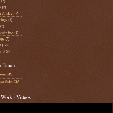
y
(7)
r
(2)
al Analyst
(7)
ology
(1)
(2)
party tool
(1)
ogy
(2)
m
(12)
GIS
(2)
n Tanah
amatGIS
ya Suka GIS
 Work - Videos