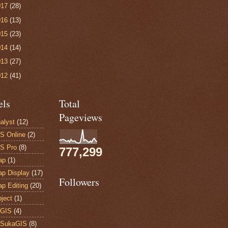
017
(28)
016
(13)
015
(23)
014
(14)
013
(27)
012
(41)
els
Total
Pageviews
alyst
(12)
S Online
(2)
S Pro
(8)
777,299
ap
(1)
p Display
(17)
Followers
p Editing
(20)
ject
(1)
 GIS
(4)
 SukaGIS
(8)