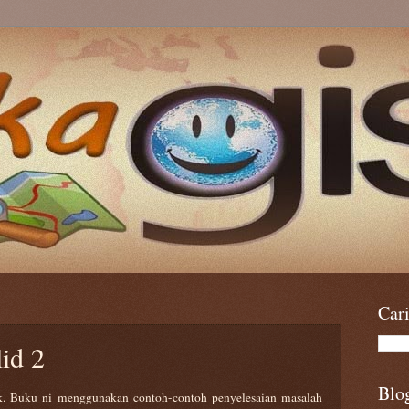
Car
id 2
Blo
k. Buku ni menggunakan contoh-contoh penyelesaian masalah