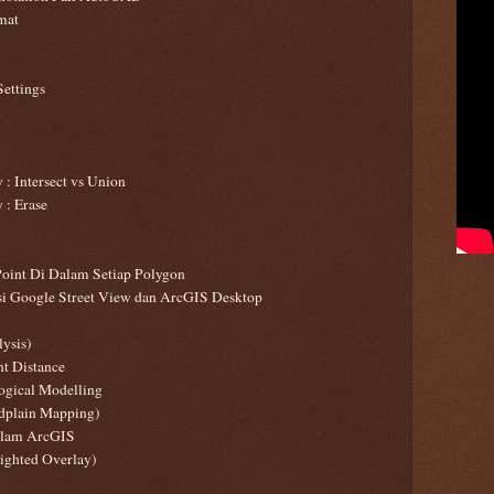
mat
ettings
 : Intersect vs Union
 : Erase
Point Di Dalam Setiap Polygon
asi Google Street View dan ArcGIS Desktop
ysis)
nt Distance
ogical Modelling
odplain Mapping)
alam ArcGIS
ighted Overlay)