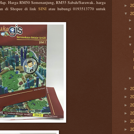
ap. Harga RM50 Semenanjung, RM55 Sabah/Sarawak.. harga
►
2
kan di Shopee di link
SINI
atau hubungi 0193513770 untuk
▼
2
►
2
►
2
►
2
►
2
►
2
►
2