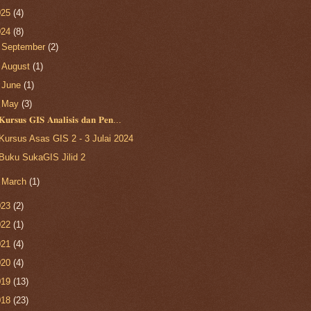
025
(4)
024
(8)
►
September
(2)
►
August
(1)
►
June
(1)
▼
May
(3)
𝐊𝐮𝐫𝐬𝐮𝐬 𝐆𝐈𝐒 𝐀𝐧𝐚𝐥𝐢𝐬𝐢𝐬 𝐝𝐚𝐧 𝐏𝐞𝐧...
Kursus Asas GIS 2 - 3 Julai 2024
Buku SukaGIS Jilid 2
►
March
(1)
023
(2)
022
(1)
021
(4)
020
(4)
019
(13)
018
(23)