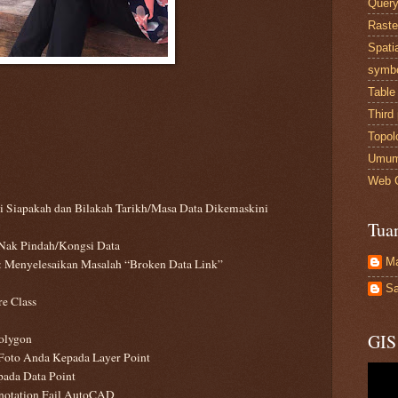
Quer
Raste
Spati
symb
Table
Third 
Topol
Umu
Web 
ti Siapakah dan Bilakah Tarikh/Masa Data Dikemaskini
Tua
Nak Pindah/Kongsi Data
M
 Menyelesaikan Masalah “Broken Data Link”
Sa
e Class
GIS
olygon
Foto Anda Kepada Layer Point
pada Data Point
notation Fail AutoCAD