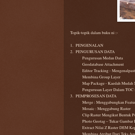
Topik-topik dalam buku ni :-
1. PENGENALAN
2. PENGURUSAN DATA
Pengurusan Medan Data
Geodatabase Attachment
Editor Tracking - Mengenalpas
Membina Group Layer
Map Package - Kaedah Mudah 
Pengurusan Layer Dalam TOC :
3. PEMPROSESAN DATA
Merge : Menggabungkan Featur
Mosaic : Menggabung Raster
Clip Raster Mengikut Bentuk P
Photo Geotag – Tukar Gambar 
Extract Nilai Z Raster DEM Ke
Membina Atribut Dari Teks An