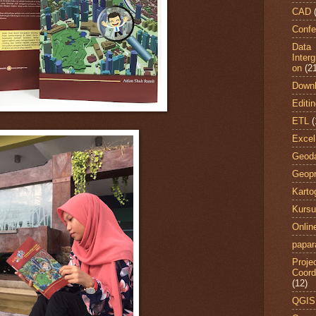
CAD
Confe
Data
Inter
on
(2
Down
Editi
ETL
(
Excel
Geod
Geopr
Kartog
Kursu
Onli
papar
Projec
Coord
(12)
QGIS