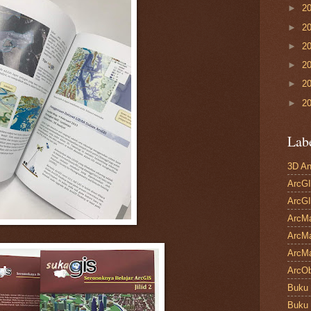
►
2
►
2
►
2
►
2
►
2
►
2
Lab
3D An
ArcGI
ArcGI
ArcM
ArcMa
ArcMa
ArcOb
Buku
Buku