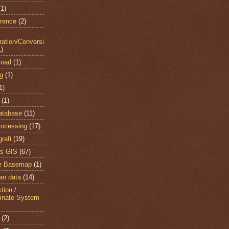
(1)
rence
(2)
gration/Conversi
1)
load
(1)
ng
(1)
1)
(1)
atabase
(11)
ocessing
(17)
rafi
(19)
s GIS
(67)
ne Basemap
(1)
an data
(14)
tion /
inate System
(2)