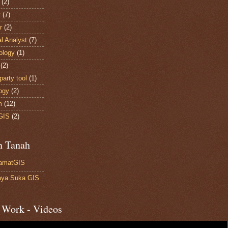
(2)
y
(7)
r
(2)
al Analyst
(7)
ology
(1)
(2)
party tool
(1)
ogy
(2)
m
(12)
GIS
(2)
n Tanah
amatGIS
ya Suka GIS
 Work - Videos