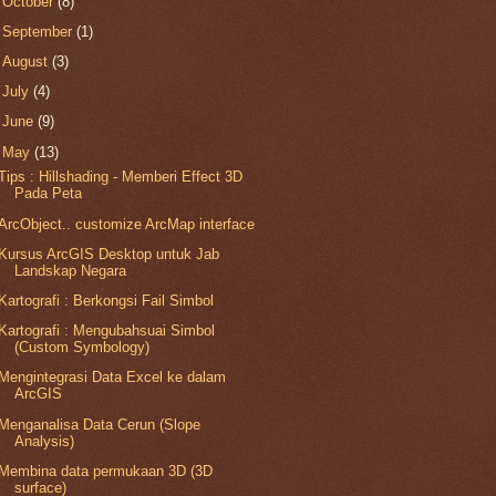
►
October
(8)
►
September
(1)
►
August
(3)
►
July
(4)
►
June
(9)
▼
May
(13)
Tips : Hillshading - Memberi Effect 3D
Pada Peta
ArcObject.. customize ArcMap interface
Kursus ArcGIS Desktop untuk Jab
Landskap Negara
Kartografi : Berkongsi Fail Simbol
Kartografi : Mengubahsuai Simbol
(Custom Symbology)
Mengintegrasi Data Excel ke dalam
ArcGIS
Menganalisa Data Cerun (Slope
Analysis)
Membina data permukaan 3D (3D
surface)