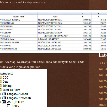
leh anda proceed ke step seterusnya.
Lab
lam ArcMap. Sekiranya fail Excel anda ada banyak Sheet, anda
3D An
 data yang ingin anda plotkan.
ArcGI
ArcGI
ArcM
ArcMa
ArcMa
ArcOb
Buku