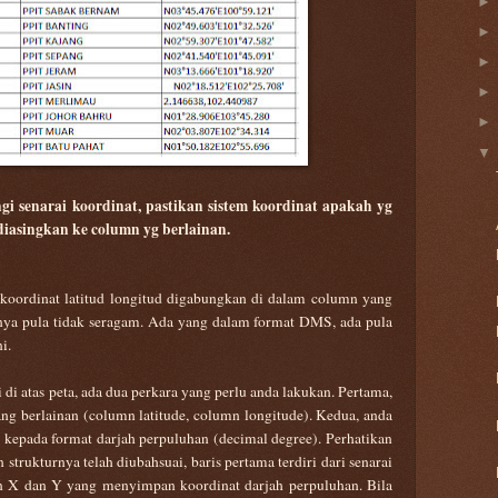
i senarai koordinat, pastikan sistem koordinat apakah yg
diasingkan ke column yg berlainan.
i koordinat latitud longitud digabungkan di dalam column yang
ya pula tidak seragam. Ada yang dalam format DMS, ada pula
i.
i di atas peta, ada dua perkara yang perlu anda lakukan. Pertama,
ng berlainan (column latitude, column longitude). Kedua, anda
ut kepada format darjah perpuluhan (decimal degree). Perhatikan
 strukturnya telah diubahsuai, baris pertama terdiri dari senarai
n X dan Y yang menyimpan koordinat darjah perpuluhan. Bila