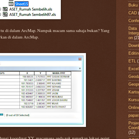
Buku
CAD
Confe
Data
cel tu di dalam ArcMap. Nampak macam sama sahaja bukan? Yang
Inter
arkan di dalam ArcMap.
on
(2
Down
Editi
ETL
(
Excel
Geod
Geopr
Kartog
Kursu
Onli
papar
Projec
Coord
(12)
dungi koordinat XY, macamana anda nak paparkan lokasi point