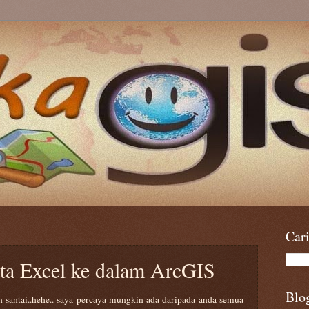
Car
ta Excel ke dalam ArcGIS
Blo
h santai..hehe.. saya percaya mungkin ada daripada anda semua