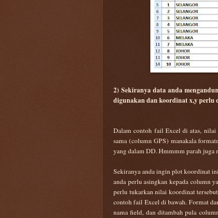
2) Sekiranya data anda mengandung
digunakan dan koordinat x,y perlu 
Dalam contoh fail Excel di atas, nila
sama (column GPS) manakala formatn
yang dalam DD. Hmmmm parah juga n
Sekiranya anda ingin plot koordinat in
anda perlu asingkan kepada column ya
perlu tukarkan nilai koordinat terseb
contoh fail Excel di bawah. Format dan
nama field, dan ditambah pula colum