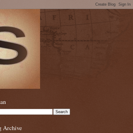
ian
g Archive