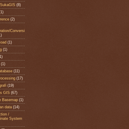
 SukaGIS
(8)
(1)
rence
(2)
gration/Conversi
1)
load
(1)
ng
(1)
1)
(1)
atabase
(11)
ocessing
(17)
rafi
(19)
s GIS
(67)
ne Basemap
(1)
an data
(14)
tion /
inate System