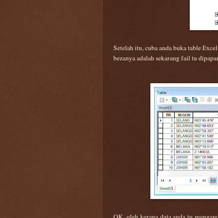
Setelah itu, cuba anda buka table Ex
bezanya adalah sekarang fail tu dipap
OK, oleh kerana data anda tu mengan