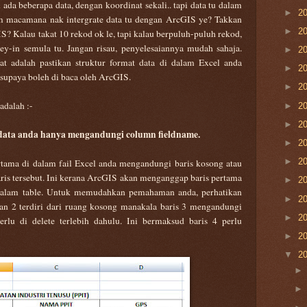
ada beberapa data, dengan koordinat sekali.. tapi data tu dalam
►
2
m macamana nak intergrate data tu dengan ArcGIS ye? Takkan
►
2
S? Kalau takat 10 rekod ok le, tapi kalau berpuluh-puluh rekod,
key-in semula tu. Jangan risau, penyelesaiannya mudah sahaja.
►
2
t adalah pastikan struktur format data di dalam Excel anda
►
2
supaya boleh di baca oleh ArcGIS.
►
2
adalah :-
►
2
►
2
m data anda hanya mengandungi column fieldname.
►
2
►
2
rtama di dalam fail Excel anda mengandungi baris kosong atau
baris tersebut. Ini kerana ArcGIS akan menganggap baris pertama
►
2
i dalam table. Untuk memudahkan pemahaman anda, perhatikan
►
2
dan 2 terdiri dari ruang kosong manakala baris 3 mengandungi
►
2
perlu di delete terlebih dahulu. Ini bermaksud baris 4 perlu
►
2
▼
2