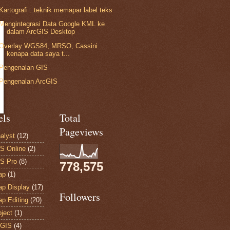
Kartografi : teknik memapar label teks
Mengintegrasi Data Google KML ke
dalam ArcGIS Desktop
Overlay WGS84, MRSO, Cassini...
kenapa data saya t...
Pengenalan GIS
Pengenalan ArcGIS
els
Total
Pageviews
alyst
(12)
S Online
(2)
S Pro
(8)
778,575
ap
(1)
p Display
(17)
Followers
p Editing
(20)
ject
(1)
 GIS
(4)