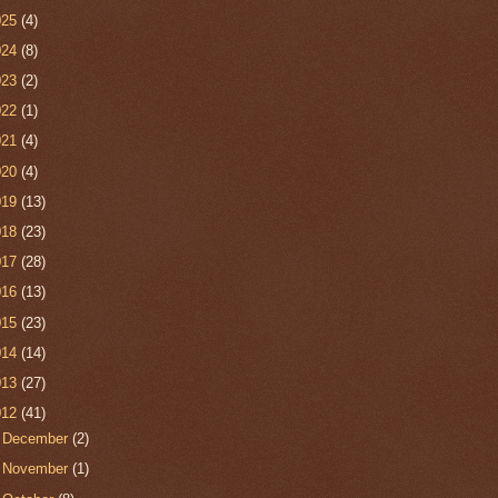
025
(4)
024
(8)
023
(2)
022
(1)
021
(4)
020
(4)
019
(13)
018
(23)
017
(28)
016
(13)
015
(23)
014
(14)
013
(27)
012
(41)
►
December
(2)
►
November
(1)