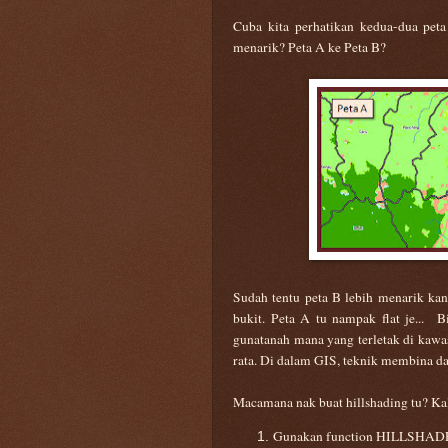
Cuba kita perhatikan kedua-dua pet
menarik? Peta A ke Peta B?
Sudah tentu peta B lebih menarik k
bukit. Peta A tu nampak flat je... B
gunatanah mana yang terletak di kawa
rata. Di dalam GIS, teknik membina d
Macamana nak buat hillshading tu? Kal
Gunakan function HILLSHADE d