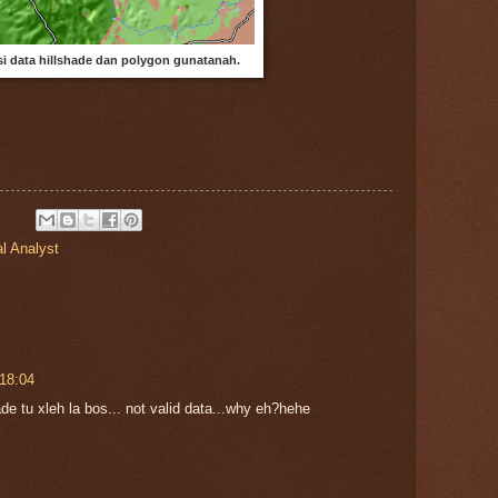
i data hillshade dan polygon gunatanah.
al Analyst
18:04
ade tu xleh la bos... not valid data...why eh?hehe