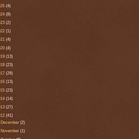
025
(4)
024
(8)
023
(2)
022
(1)
021
(4)
020
(4)
019
(13)
018
(23)
017
(28)
016
(13)
015
(23)
014
(14)
013
(27)
012
(41)
►
December
(2)
►
November
(1)