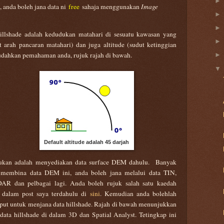
 anda boleh jana data ni
free
sahaja menggunakan
Image
llshade adalah kedudukan matahari di sesuatu kawasan yang
t arah pancaran matahari) dan juga altitude (sudut ketinggian
udahkan pemahaman anda, rujuk rajah di bawah.
Default altitude adalah 45 darjah
kukan adalah menyediakan data surface DEM dahulu. Banyak
 membina data DEM ini, anda boleh jana melalui data TIN,
DAR dan pelbagai lagi. Anda boleh rujuk salah satu kaedah
 dalam post saya terdahulu di
sini
. Kemudian anda bolehlah
put untuk menjana data hillshade. Rajah di bawah menunjukkan
ata hillshade di dalam 3D dan Spatial Analyst. Tetingkap ini