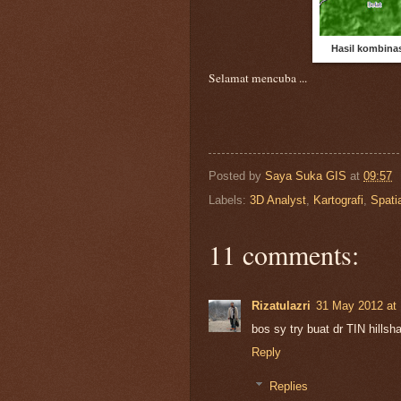
Hasil kombinas
Selamat mencuba ...
Posted by
Saya Suka GIS
at
09:57
Labels:
3D Analyst
,
Kartografi
,
Spati
11 comments:
Rizatulazri
31 May 2012 at 
bos sy try buat dr TIN hillsh
Reply
Replies