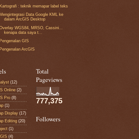
Kartografi : teknik memapar label teks
Mengintegrasi Data Google KML ke
dalam ArcGIS Desktop
Overlay WGS84, MRSO, Cassini...
kenapa data saya t...
Pengenalan GIS
Pengenalan ArcGIS
els
Total
Pageviews
alyst
(12)
S Online
(2)
S Pro
(8)
777,375
ap
(1)
p Display
(17)
Followers
p Editing
(20)
ject
(1)
 GIS
(4)