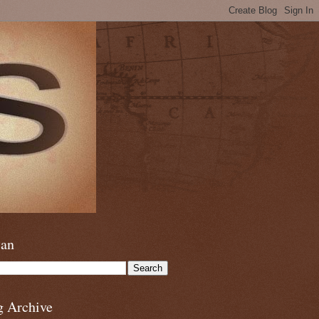
ian
g Archive