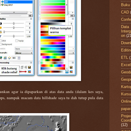
Buku
CAD
Confe
Data
Inter
on
(2
Down
Editi
ETL
(
Excel
Geod
Geopr
Kartog
sunkan agar ia dipaparkan di atas data anda (dalam kes saya,
Kursu
pps, nampak macam data hillshade saya tu dah tutup pula data
Onli
papar
Projec
Coord
(12)