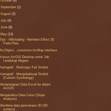
►
October
(8)
►
September
(1)
►
August
(3)
►
July
(4)
►
June
(9)
▼
May
(13)
Tips : Hillshading - Memberi Effect 3D
Pada Peta
ArcObject.. customize ArcMap interface
Kursus ArcGIS Desktop untuk Jab
Landskap Negara
Kartografi : Berkongsi Fail Simbol
Kartografi : Mengubahsuai Simbol
(Custom Symbology)
Mengintegrasi Data Excel ke dalam
ArcGIS
Menganalisa Data Cerun (Slope
Analysis)
Membina data permukaan 3D (3D
surface)