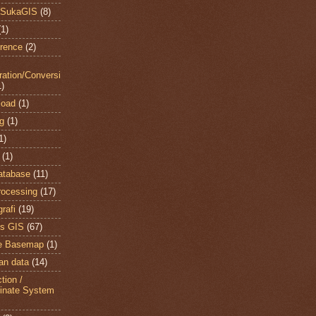
 SukaGIS
(8)
(1)
rence
(2)
gration/Conversi
1)
load
(1)
ng
(1)
1)
(1)
atabase
(11)
ocessing
(17)
rafi
(19)
s GIS
(67)
ne Basemap
(1)
an data
(14)
tion /
inate System