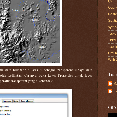
QGIS
Quer
Raste
Spati
symb
Table
Third 
Topol
Umu
Web 
la data hillshade di atas tu sebagai transparent supaya data
Tua
leh kelihatan. Caranya, buka Layer Properties untuk layer
 peratus transparent yang dikehendaki.
M
Sa
GIS