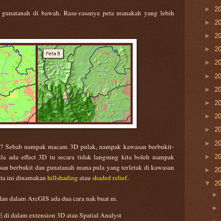
►
2
a gunatanah di bawah. Rasa-rasanya peta manakah yang lebih
►
2
►
2
►
2
►
2
►
2
►
2
►
2
►
2
►
2
►
2
an? Sebab nampak macam 3D pulak, nampak kawasan berbukit-
ila ada effect 3D tu secara tidak langsung kita boleh nampak
►
2
san berbukit dan gunatanah mana pula yang terletak di kawasan
►
2
ata ini dinamakan
hillshading
atau
shaded relief.
▼
2
au dalam ArcGIS ada dua cara nak buat ni.
i dalam extension 3D atau Spatial Analyst