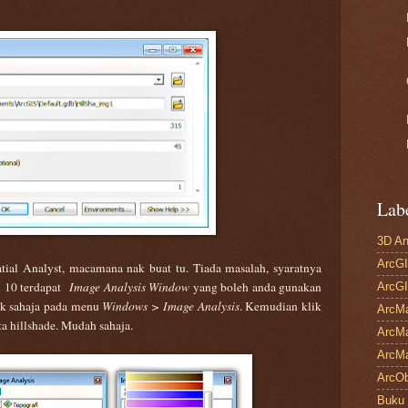
Lab
3D An
ArcGI
atial Analyst, macamana nak buat tu. Tiada masalah, syaratnya
i 10 terdapat
Image Analysis Window
yang boleh anda gunakan
ArcGI
ik sahaja pada menu
Windows > Image Analysis
. Kemudian klik
ArcM
a hillshade. Mudah sahaja.
ArcMa
ArcMa
ArcOb
Buku