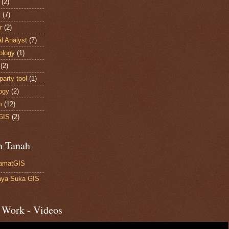
(2)
y
(7)
r
(2)
al Analyst
(7)
ology
(1)
(2)
party tool
(1)
ogy
(2)
m
(12)
GIS
(2)
n Tanah
amatGIS
ya Suka GIS
 Work - Videos